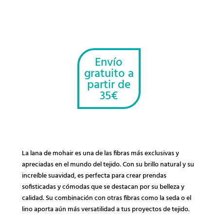
precio
precio
original
actual
era:
es:
21.20€.
10.60€.
Envío
gratuito a
partir de
35€
La lana de mohair es una de las fibras más exclusivas y
apreciadas en el mundo del tejido. Con su brillo natural y su
increíble suavidad, es perfecta para crear prendas
sofisticadas y cómodas que se destacan por su belleza y
calidad. Su combinación con otras fibras como la seda o el
lino aporta aún más versatilidad a tus proyectos de tejido.