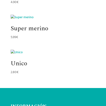
4.90
€
Super merino
5.99
€
Unico
2.80
€