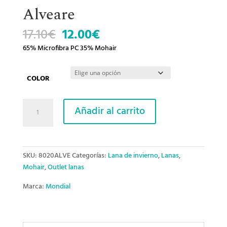
Alveare
El
El
17.10
€
12.00
€
precio
precio
65% Microfibra PC 35% Mohair
original
actual
era:
es:
17.10€.
12.00€.
COLOR
Alveare
Añadir al carrito
cantidad
SKU:
8020ALVE
Categorías:
Lana de invierno
,
Lanas
,
Mohair
,
Outlet lanas
Marca:
Mondial