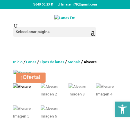
649 02 23 11
lanasemi79@gmail.com
Seleccionar página
Inicio
/
Lanas
/
Tipos de lanas
/
Mohair
/ Alveare
¡Oferta!
Abrir 