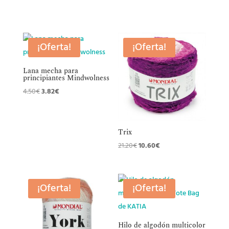
¡Oferta!
¡Oferta!
Lana mecha para
principiantes Mindwolness
El
El
4.50
€
3.82
€
precio
precio
original
actual
era:
es:
Trix
4.50€.
3.82€.
El
El
21.20
€
10.60
€
precio
precio
original
actual
era:
es:
¡Oferta!
¡Oferta!
21.20€.
10.60€.
Hilo de algodón multicolor