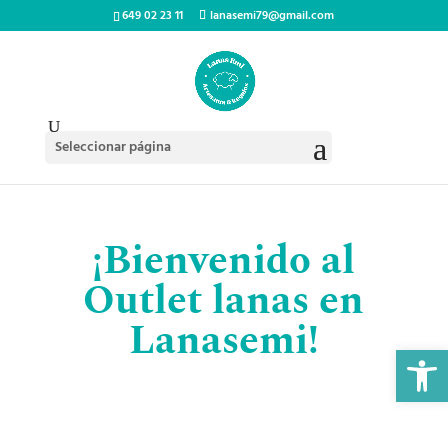
649 02 23 11
lanasemi79@gmail.com
Seleccionar página
¡Bienvenido al
Outlet lanas en
Lanasemi!
Abrir 