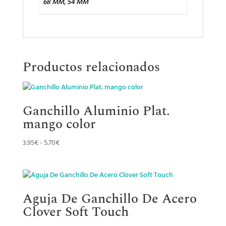
68 MM, 54 MM
Productos relacionados
Ganchillo Aluminio Plat.
mango color
Rango
3.95
€
-
5.70
€
de
precios:
desde
3.95€
Aguja De Ganchillo De Acero
hasta
Clover Soft Touch
5.70€