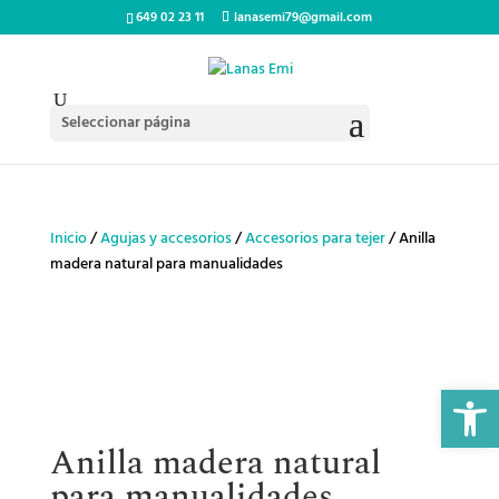
649 02 23 11
lanasemi79@gmail.com
Seleccionar página
Inicio
/
Agujas y accesorios
/
Accesorios para tejer
/ Anilla
madera natural para manualidades
Abrir 
Anilla madera natural
para manualidades