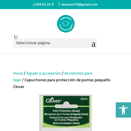
649 02 23 11
lanasemi79@gmail.com
Seleccionar página
Inicio
/
Agujas y accesorios
/
Accesorios para
tejer
/ Capuchones para protección de puntas pequeño
Clover
Abrir 