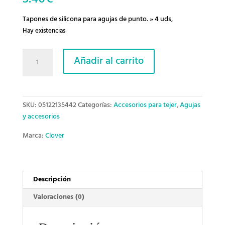
Tapones de silicona para agujas de punto. » 4 uds,
Hay existencias
Capuchones
Añadir al carrito
para
protección
de
puntas
SKU:
05122135442
Categorías:
Accesorios para tejer
,
Agujas
pequeño
y accesorios
Clover
cantidad
Marca:
Clover
Descripción
Valoraciones (0)