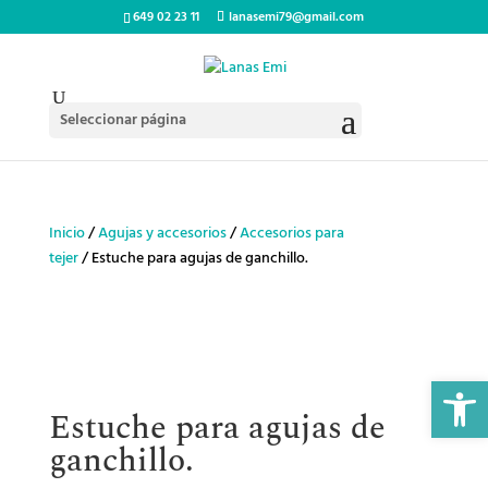
649 02 23 11
lanasemi79@gmail.com
Seleccionar página
Inicio
/
Agujas y accesorios
/
Accesorios para
tejer
/ Estuche para agujas de ganchillo.
Abrir 
Estuche para agujas de
ganchillo.