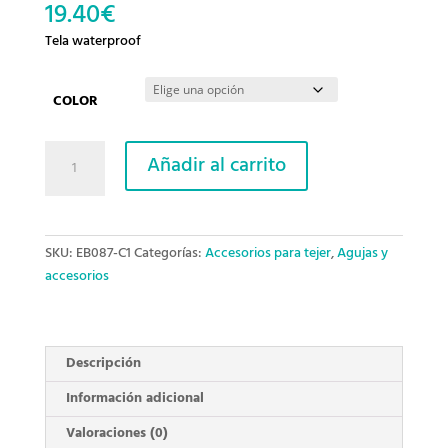
19.40
€
Tela waterproof
COLOR
Estuche
Añadir al carrito
para
agujas
de
ganchillo.
SKU:
EB087-C1
Categorías:
Accesorios para tejer
,
Agujas y
cantidad
accesorios
Descripción
Información adicional
Valoraciones (0)