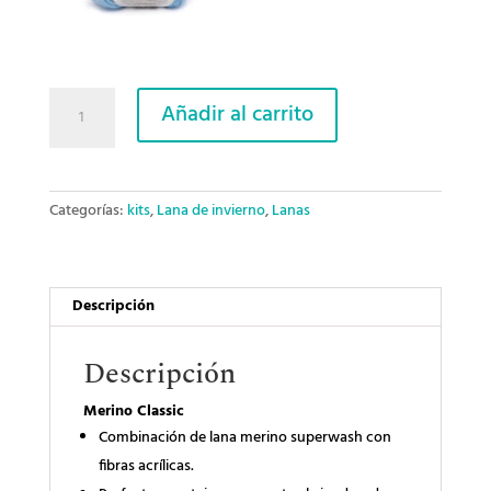
Kit
Añadir al carrito
CAL
Flowers
Forever
Merino
Categorías:
kits
,
Lana de invierno
,
Lanas
Classic:
Manta
de
Flores
Descripción
a
Crochet
Descripción
cantidad
Merino Classic
Combinación de lana merino superwash con
fibras acrílicas.