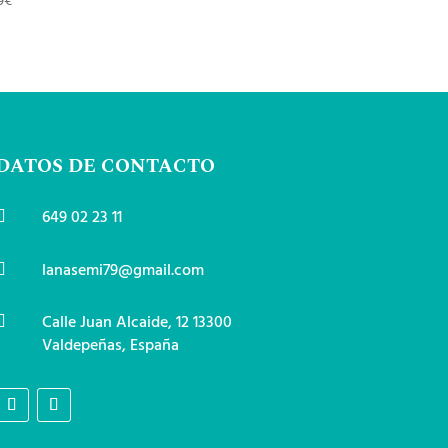
9
€
DATOS DE CONTACTO
649 02 23 11

lanasemi79@gmail.com

Calle Juan Alcaide, 12 13300

Valdepeñas, España