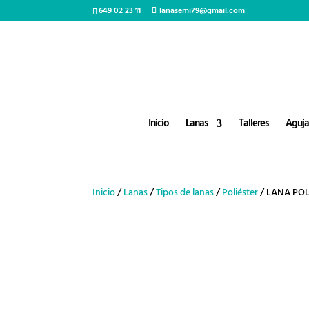
649 02 23 11
lanasemi79@gmail.com
Inicio
Lanas
Talleres
Agujas
Inicio
/
Lanas
/
Tipos de lanas
/
Poliéster
/ LANA POL