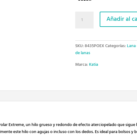
LANA
Añadir al ca
POLAR
EXTREME
DE
KATIA
SKU:
8435POEX
Categorías:
Lana 
cantidad
de lanas
Marca:
Katia
Polar Extreme, un hilo grueso y redondo de efecto aterciopelado que sigue 
lmente este hilo con agujas o incluso con los dedos. Es ideal para bolsos 