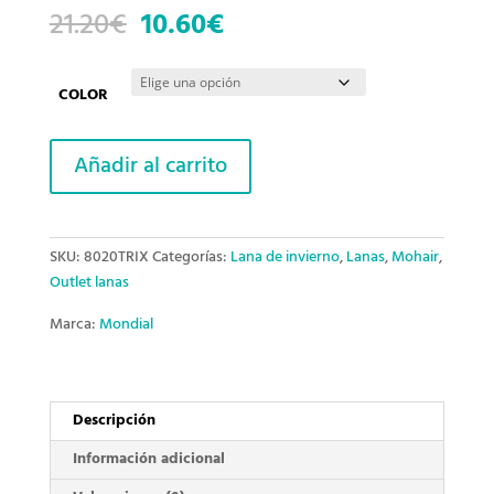
El
El
21.20
€
10.60
€
precio
precio
original
actual
era:
es:
COLOR
21.20€.
10.60€.
Trix
Añadir al carrito
cantidad
SKU:
8020TRIX
Categorías:
Lana de invierno
,
Lanas
,
Mohair
,
Outlet lanas
Marca:
Mondial
Descripción
Información adicional