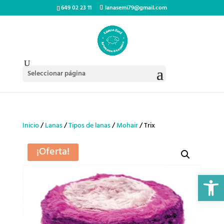
649 02 23 11
lanasemi79@gmail.com
Seleccionar página
Inicio
/
Lanas
/
Tipos de lanas
/
Mohair
/ Trix
¡Oferta!
Abrir 