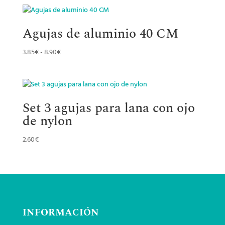
Agujas de aluminio 40 CM
Rango
3.85
€
-
8.90
€
de
precios:
desde
3.85€
Set 3 agujas para lana con ojo
hasta
de nylon
8.90€
2.60
€
INFORMACIÓN