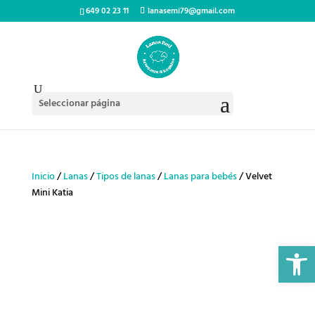
649 02 23 11
lanasemi79@gmail.com
Seleccionar página
Inicio
/
Lanas
/
Tipos de lanas
/
Lanas para bebés
/ Velvet
Mini Katia
Abrir 