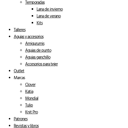
Temporadas
Lana de invierno
Lana de verano
Kits
Talleres
Agujas y accesorios
Amigurumis
Agujas de punto
Agujas ganchillo
Accesorios para tejer
Outlet
Marcas
Clover
Katia
Mondial
Tulip
Knit Pro
Patrones
Revistas y libros