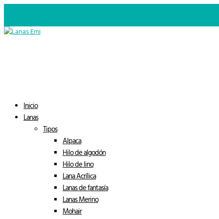
649 02 23 11
lanasemi79@gmail.com
0 elementos
Inicio
Lanas
Tipos
Alpaca
Hilo de algodón
Hilo de lino
Lana Acrílica
Lanas de fantasía
Lanas Merino
Mohair