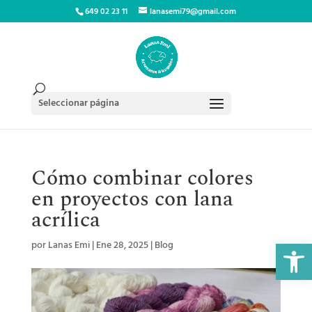
649 02 23 11
lanasemi79@gmail.com
Seleccionar página
Cómo combinar colores
en proyectos con lana
acrílica
Abrir 
por
Lanas Emi
|
Ene 28, 2025
|
Blog