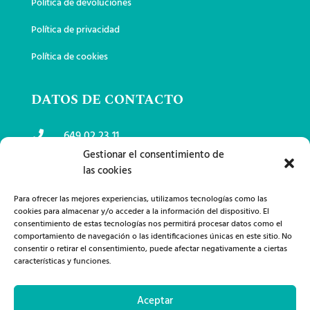
Política de devoluciones
Política de privacidad
Política de cookies
DATOS DE CONTACTO
649 02 23 11

Gestionar el consentimiento de
las cookies
lanasemi79@gmail.com

Para ofrecer las mejores experiencias, utilizamos tecnologías como las
Calle Juan Alcaide, 12 13300 Valdepeñas,

cookies para almacenar y/o acceder a la información del dispositivo. El
España
consentimiento de estas tecnologías nos permitirá procesar datos como el
comportamiento de navegación o las identificaciones únicas en este sitio. No
consentir o retirar el consentimiento, puede afectar negativamente a ciertas
características y funciones.
Aceptar