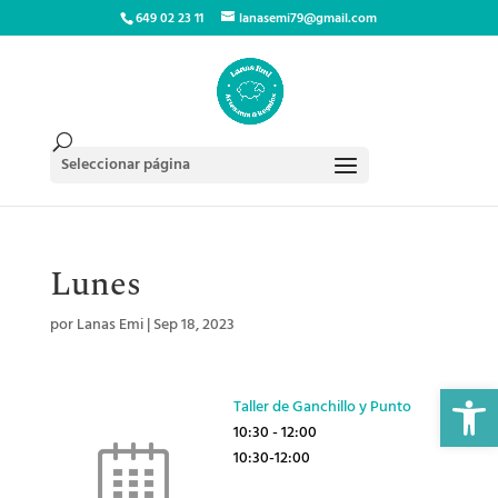
649 02 23 11
lanasemi79@gmail.com
Seleccionar página
Lunes
por
Lanas Emi
|
Sep 18, 2023
Abrir 
Taller de Ganchillo y Punto
10:30
-
12:00
10:30-12:00