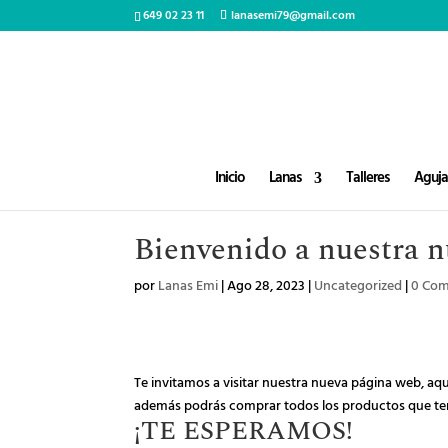
649 02 23 11
lanasemi79@gmail.com
Inicio
Lanas
Talleres
Agujas
Bienvenido a nuestra 
por
Lanas Emi
|
Ago 28, 2023
|
Uncategorized
|
0 Com
Te invitamos a visitar nuestra nueva página web, aq
además podrás comprar todos los productos que ten
¡TE ESPERAMOS!