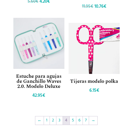
El
El
5.60
€
4.20
€
El
El
11.95
€
10.76
€
precio
precio
precio
precio
original
actual
original
actual
era:
es:
era:
es:
5.60€.
4.20€.
11.95€.
10.76€.
Estuche para agujas
de Ganchillo Waves
Tijeras modelo polka
2.0. Modelo Deluxe
6.15
€
42.95
€
←
1
2
3
4
5
6
7
→