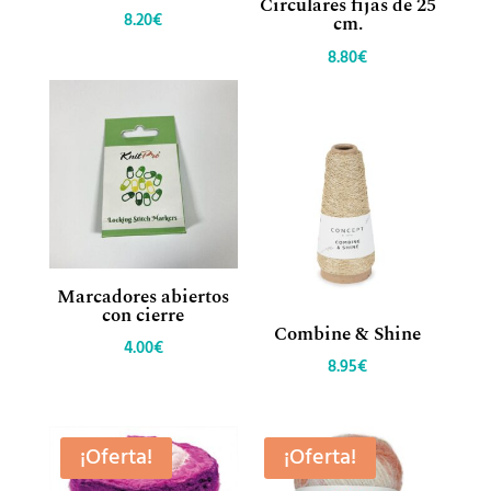
Circulares fijas de 25
8.20
€
cm.
8.80
€
Marcadores abiertos
con cierre
Combine & Shine
4.00
€
8.95
€
¡Oferta!
¡Oferta!