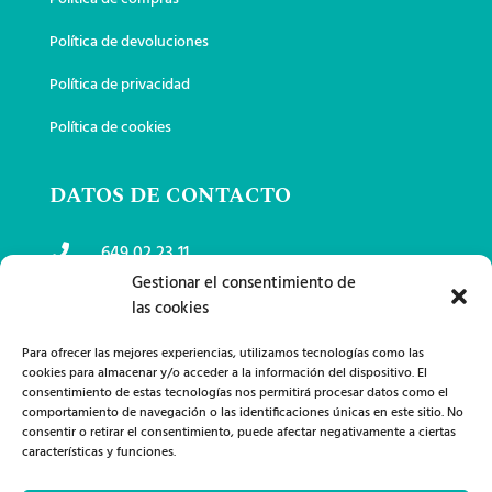
Política de devoluciones
Política de privacidad
Política de cookies
DATOS DE CONTACTO
649 02 23 11

Gestionar el consentimiento de
las cookies
lanasemi79@gmail.com

Para ofrecer las mejores experiencias, utilizamos tecnologías como las
Calle Juan Alcaide, 12 13300 Valdepeñas,

cookies para almacenar y/o acceder a la información del dispositivo. El
España
consentimiento de estas tecnologías nos permitirá procesar datos como el
comportamiento de navegación o las identificaciones únicas en este sitio. No
consentir o retirar el consentimiento, puede afectar negativamente a ciertas
características y funciones.