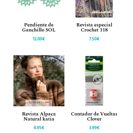
Pendiente de
Revista especial
Ganchillo SOL
Crochet 118
12.00
€
7.50
€
Revista Alpaca
Contador de Vueltas
Natural katia
Clover
4.95
€
3.99
€