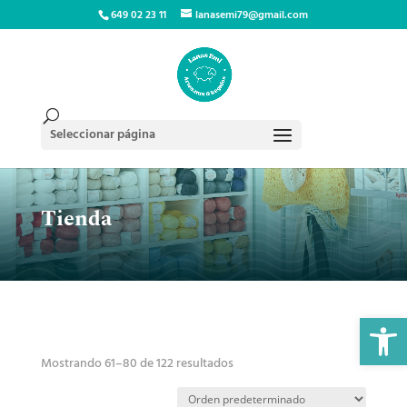
649 02 23 11
lanasemi79@gmail.com
Seleccionar página
Tienda
Abrir 
Mostrando 61–80 de 122 resultados