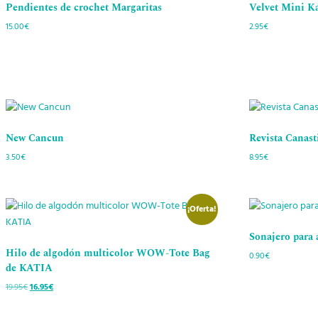
Pendientes de crochet Margaritas
Velvet Mini Ka
15.00
€
2.95
€
New Cancun
Revista Canasti
3.50
€
8.95
€
¡Oferta!
Sonajero para
Hilo de algodón multicolor WOW-Tote Bag
0.90
€
de KATIA
19.95
€
El
16.95
€
El
precio
precio
original
actual