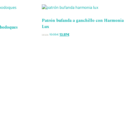
Patrón bufanda a ganchillo con Harmonia
Lux
 bodoques
19.95
€
El
13.97
€
El
DESDE:
precio
precio
original
actual
era:
es:
19.95€.
13.97€.