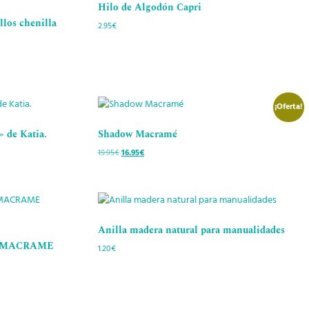
Hilo de Algodón Capri
llos chenilla
2.95
€
¡Oferta!
 de Katia.
Shadow Macramé
19.95
€
El
16.95
€
El
precio
precio
original
actual
era:
es:
19.95€.
16.95€.
Anilla madera natural para manualidades
a «MACRAME
1.20
€