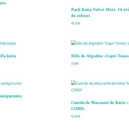
tia
Pack Katia Velvet Mini: 14 ovi
de colores
41.30
€
lla katia
Hilo de Algodón «Capri Tones»
3.95
€
 amigurumis
Cuerda de Macramé de Kati
CORD»
12.50
€