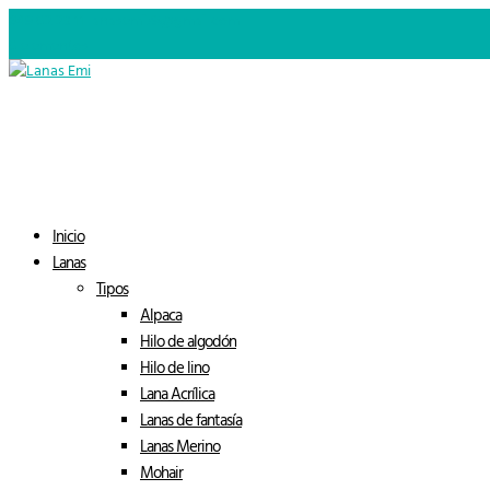
649 02 23 11
lanasemi79@gmail.com
0 elementos
Inicio
Lanas
Tipos
Alpaca
Hilo de algodón
Hilo de lino
Lana Acrílica
Lanas de fantasía
Lanas Merino
Mohair