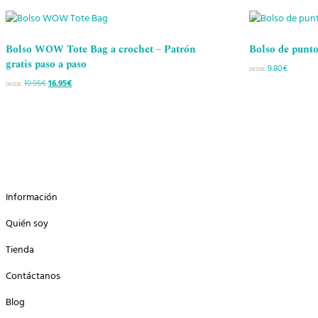
era:
es:
19.95€.
16.95€.
Bolso WOW Tote Bag a crochet – Patrón
Bolso de punto
gratis paso a paso
9.80
€
DESDE:
19.95
€
El
16.95
€
El
DESDE:
precio
precio
original
actual
era:
es:
19.95€.
16.95€.
Información
Quién soy
Tienda
Contáctanos
Blog