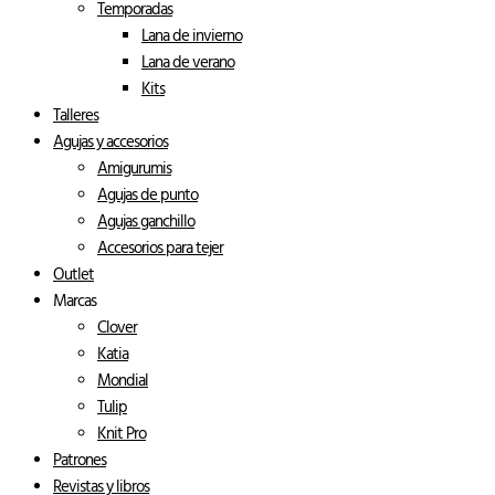
Temporadas
Lana de invierno
Lana de verano
Kits
Talleres
Agujas y accesorios
Amigurumis
Agujas de punto
Agujas ganchillo
Accesorios para tejer
Outlet
Marcas
Clover
Katia
Mondial
Tulip
Knit Pro
Patrones
Revistas y libros