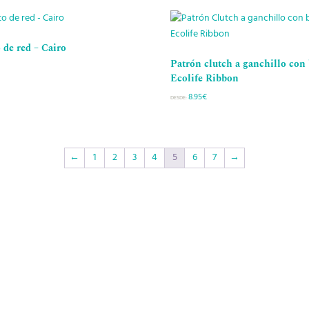
 de red – Cairo
Patrón clutch a ganchillo con
Ecolife Ribbon
8.95
€
DESDE:
←
1
2
3
4
5
6
7
→